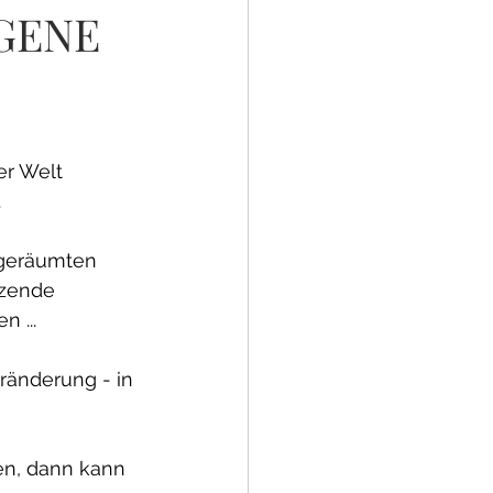
IGENE
er Welt 
.
fgeräumten 
tzende 
 ...
ränderung - in 
en, dann kann 