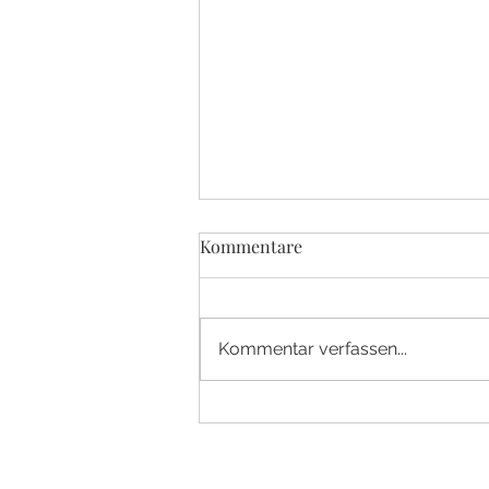
INBOX DETOX - 300 AUF
Kommentare
EINEN STREICH!
Eigentlich wollte ich nur kurz
meine E-Mails checken. Doch
Kommentar verfassen...
dann habe ich meine Inbox
wieder genauer unter die Lupe
genommen. Und plötzlich: Bäm !
Der Schock. 💥💥 So viele Emails
und Newsletter in ku