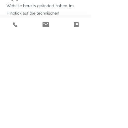
Website bereits geändert haben. Im
Hinblick auf die technischen
Eigenschaften des Internet kann keine
Gewähr für die Authentizität, Richtigkeit
und Vollständigkeit der im Internet zur
Verfügung gestellten Informationen
übernommen werden. Es wird auch keine
Gewähr für die Verfügbarkeit oder den
Betrieb der Website und ihrer Inhalte
übernommen. Jede Haftung für
unmittelbare, mittelbare oder sonstige
Schäden, unabhängig von deren
Ursachen, die aus der Benutzung oder
Nichtverfügbarkeit der Daten und
Informationen dieser Homepage
erwachsen, wird, soweit rechtlich
zulässig,
ausgeschlossen
.